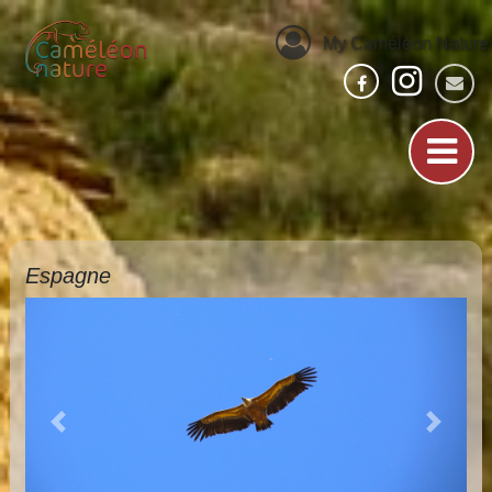
My Caméléon Nature
Espagne
Previous
Next