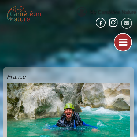
My Caméléon Nature
France
Previous
Next