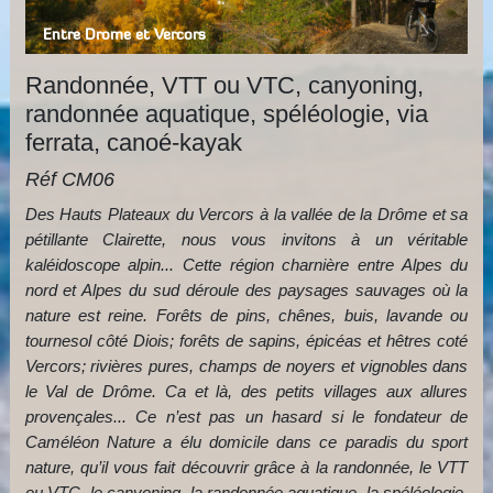
Entre Drome et Vercors
Randonnée, VTT ou VTC, canyoning,
randonnée aquatique, spéléologie, via
ferrata, canoé-kayak
Réf CM06
Des Hauts Plateaux du Vercors à la vallée de la Drôme et sa
pétillante Clairette, nous vous invitons à un véritable
kaléidoscope alpin... Cette région charnière entre Alpes du
nord et Alpes du sud déroule des paysages sauvages où la
nature est reine. Forêts de pins, chênes, buis, lavande ou
tournesol côté Diois; forêts de sapins, épicéas et hêtres coté
Vercors; rivières pures, champs de noyers et vignobles dans
le Val de Drôme. Ca et là, des petits villages aux allures
provençales... Ce n’est pas un hasard si le fondateur de
Caméléon Nature a élu domicile dans ce paradis du sport
nature, qu’il vous fait découvrir grâce à la randonnée, le VTT
ou VTC, le canyoning, la randonnée aquatique, la spéléologie,