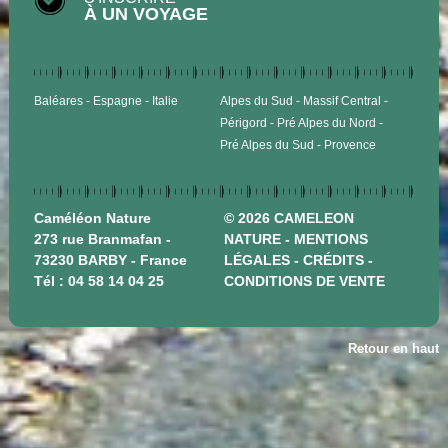
À UN VOYAGE
Baléares
Espagne
Italie
Alpes du Sud
Massif Central
Périgord
Pré Alpes du Nord
Pré Alpes du Sud
Provence
Caméléon Nature
© 2026 CAMELEON
273 rue Branmafan -
NATURE -
MENTIONS
73230 BARBY - France
LÉGALES
-
CRÉDITS
-
Tél :
04 58 14 04 25
CONDITIONS DE VENTE
Retour en haut