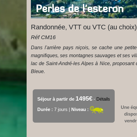
Perles de l'esteron
Randonnée, VTT ou VTC (au choix),
Réf CM16
Dans l'arrière pays niçois, se cache une petit
magnifiques, ses montagnes sauvages et ses villa
lac de Saint-André-les Alpes à Nice, proposan
Bleue.
1495€
Séjour à partir de
-
Détails
Une équ
Durée :
7 jours |
Niveau :
dispo
vendr