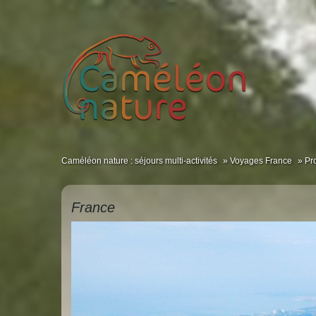
Caméléon nature : séjours multi-activités
Voyages France
Pr
France