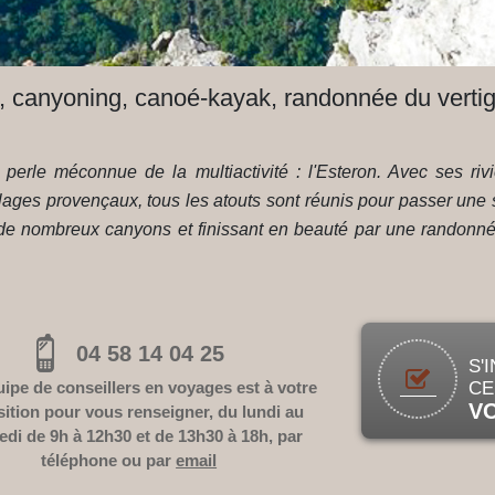
 canyoning, canoé-kayak, randonnée du verti
e perle méconnue de la multiactivité : l'Esteron. Avec ses 
ges provençaux, tous les atouts sont réunis pour passer une se
t de nombreux canyons et finissant en beauté par une randonn
04 58 14 04 25
S'
ipe de conseillers en voyages est à votre
CE
V
sition pour vous renseigner, du lundi au
edi de 9h à 12h30 et de 13h30 à 18h, par
téléphone ou par
email